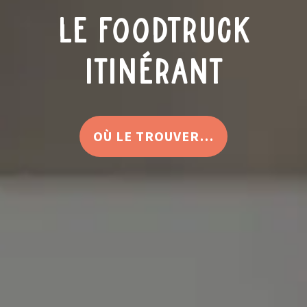
le foodtruck
itinérant
OÙ LE TROUVER…