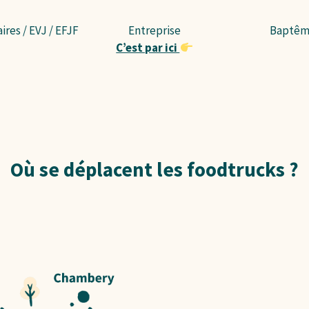
ires / EVJ / EFJF
Entreprise
Baptêm
C’est par ici
Où se déplacent les foodtrucks ?