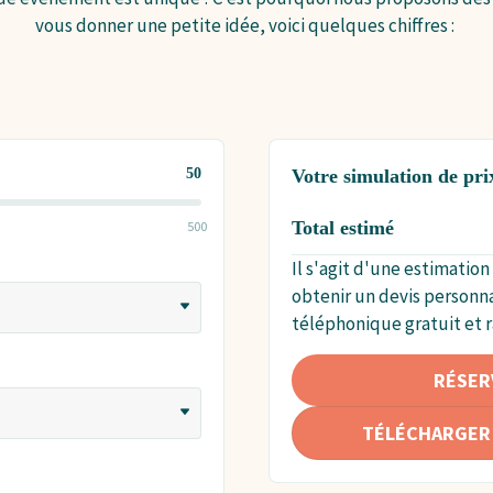
vous donner une petite idée, voici quelques chiffres :
50
Votre simulation de pri
Total estimé
500
Nom
Il s'agit d'une estimation
Nombre D'invités
obtenir un devis personn
téléphonique gratuit et r
RÉSER
TÉLÉCHARGER 