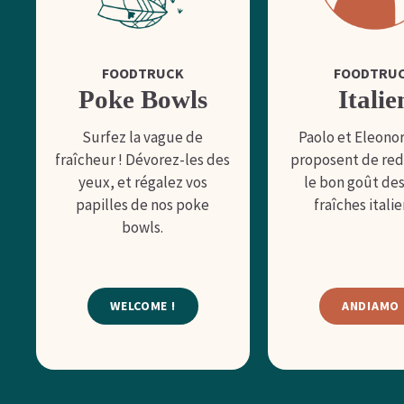
FOODTRUCK
FOODTRU
Poke Bowls
Italie
Surfez la vague de
Paolo et Eleono
fraîcheur ! Dévorez-les des
proposent de red
yeux, et régalez vos
le bon goût de
papilles de nos poke
fraîches itali
bowls.
WELCOME !
ANDIAMO 