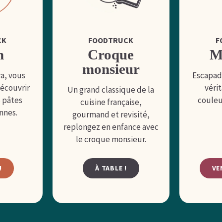
CK
FOODTRUCK
F
n
Croque
M
monsieur
ra, vous
Escapade
écouvrir
véri
Un grand classique de la
s pâtes
couleu
cuisine française,
ennes.
gourmand et revisité,
replongez en enfance avec
le croque monsieur.
!
À TABLE !
VE