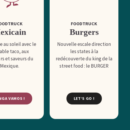
OODTRUCK
FOODTRUCK
exicain
Burgers
 au soleil avec le
Nouvelle escale direction
table taco, aux
les states à la
rs et saveurs du
redécouverte du king de la
Mexique.
street food : le BURGER
NGA VAMOS !
LET’S GO !