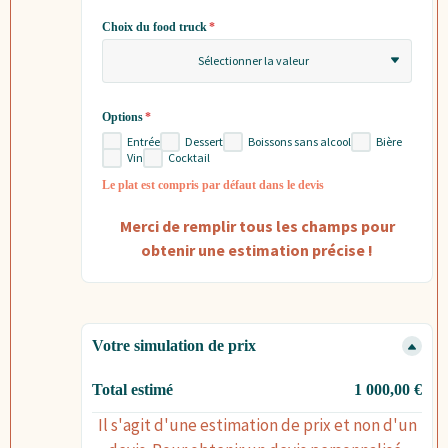
Choix du food truck
*
Sélectionner la valeur
Options
*
Entrée
Dessert
Boissons sans alcool
Bière
Vin
Cocktail
Le plat est compris par défaut dans le devis
Merci de remplir tous les champs pour
obtenir une estimation précise !
Votre simulation de prix
Total estimé
1 000,00 €
Nom
Total
Il s'agit d'une estimation de prix et non d'un
Nombre D'invités
50