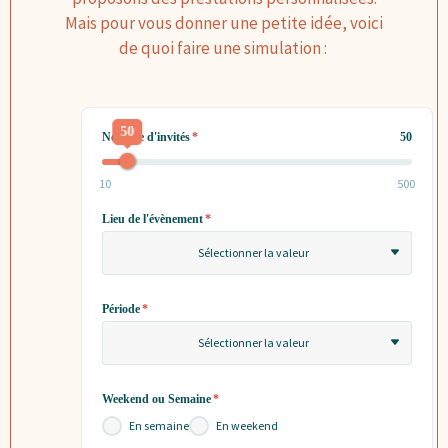
Mais pour vous donner une petite idée, voici
de quoi faire une simulation :
50
Nombre d'invités
*
50
10
500
Lieu de l'évènement
*
Sélectionner la valeur
Période
*
Sélectionner la valeur
Weekend ou Semaine
*
En semaine
En weekend