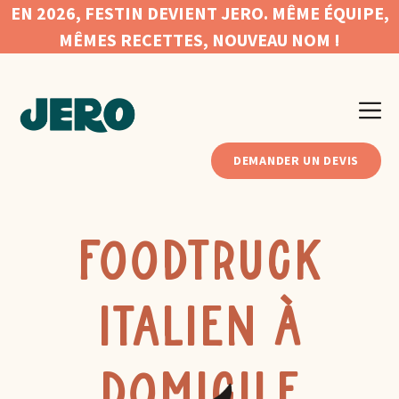
Aller
EN 2026, FESTIN DEVIENT JERO. MÊME ÉQUIPE,
au
MÊMES RECETTES, NOUVEAU NOM !
contenu
Me
DEMANDER UN DEVIS
FOODTRUCK
ITALIEN À
DOMICILE