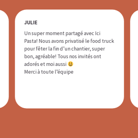
JULIE
GUIGS
Un super moment partagé avec Ici
Top !!! E
Pasta! Nous avons privatisé le food truck
régalés 
pour fêter la fin d’un chantier, super
Truck ita
bon, agréable! Tous nos invités ont
moment a
adorés et moi aussi
vraiment
Merci à toute l’équipe
été ravi.
fond !