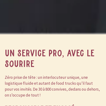
Un service pro, avec le
sourire
Zéro prise de tête : un interlocuteur unique, une
logistique fluide et autant de food trucks qu’il faut
pour vos invités. De 30 à 800 convives, dedans ou dehors,
on s’occupe de tout !